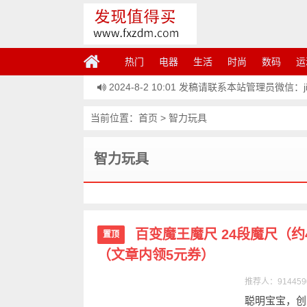
热门
电器
生活
时尚
数码
运
2024-8-2 10:01
发稿请联系本站管理员微信：jiem
当前位置：
首页
>
智力玩具
智力玩具
百变魔王魔尺 24段魔尺（约
置顶
（文章内领5元券）
推荐人：914459
聪明宝宝，创