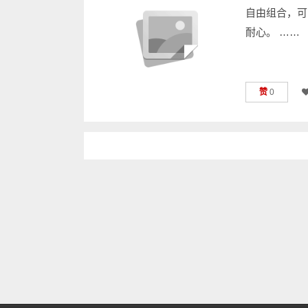
自由组合，可
耐心。 ……
赞
0