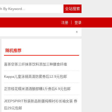
注册
登录
×
随机推荐
喜茶空茶三纤抹茶饮料添加三种膳食纤维
Kappa儿童泳镜高清防雾券后12.9元包邮
正宗桂花糯米酒酒酿醪糟1斤券后6.9元包邮
JEEPSPIRIT秋装新品新疆纯棉衬衫长袖女装 券
后29元包邮 ​