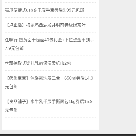
猫爪便捷式usb充电暖手宝劵后9.99元包邮
【卢正浩】梅家坞西湖龙井明前特级绿茶叶
任味行.蟹黄面干脆面40包礼金+下拉点金币到手
7.9元包邮
丝飘抽取式婴儿乳霜保湿柔纸巾2包
【鳄鱼宝宝】沐浴露洗发二合一650ml券后14.9
元包邮
【良品铺子】水牛乳千层手撕面包1kg券后15.9
元包邮