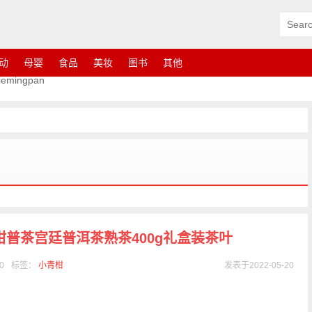
动
母婴
食品
美妆
图书
其他
ingpan
普茶宫廷普洱茶熟茶400g礼盒装茶叶
0
标签：
小青柑
发表于2022-05-20