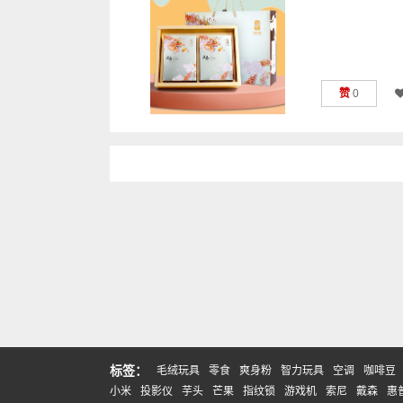
赞
0
标签：
毛绒玩具
零食
爽身粉
智力玩具
空调
咖啡豆
小米
投影仪
芋头
芒果
指纹锁
游戏机
索尼
戴森
惠