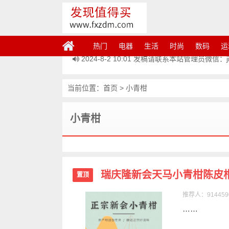
热门
电器
生活
时尚
数码
运
2024-8-2 10:01
发稿请联系本站管理员微信：jiem
当前位置：
首页
>
小青柑
小青柑
瑞庆隆新会天马小青柑陈皮柑
置顶
推荐人：914459
……