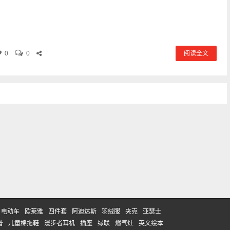
0
0
阅读全文
电动车
欧莱雅
四件套
阿迪达斯
羽绒服
夹克
亚瑟士
普
儿童棉拖鞋
漫步者耳机
插座
绿联
燃气灶
英文绘本