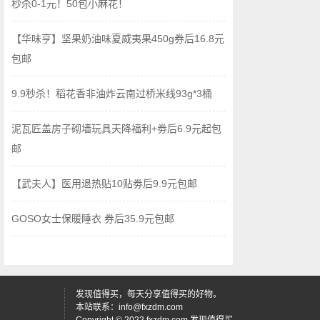
秒杀0-1元！50包小麻花！
【华味亨】坚果奶油味夏威夷果450g券后16.8元
包邮
9.9秒杀！稻花香非油炸云南过桥米线93g*3桶
泥瓦匠盖房子砌墙玩具天降福利+劵后6.9元起包
邮
【武夫人】医用退热贴10贴劵后9.9元包邮
GOSO女士保暖睡衣 券后35.9元包邮
发现值得买，每天分享值得买的好物。
本站联系：
info@fxzdm.com