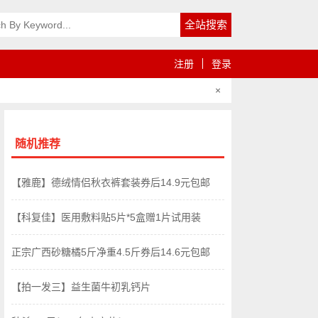
注册
登录
×
随机推荐
【雅鹿】德绒情侣秋衣裤套装券后14.9元包邮
【科复佳】医用敷料贴5片*5盒赠1片试用装
正宗广西砂糖橘5斤净重4.5斤券后14.6元包邮
【拍一发三】益生菌牛初乳钙片