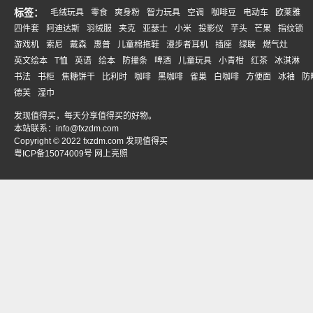
标签：
毛绒玩具
零食
爽身粉
智力玩具
空调
咖啡豆
电动车
欧莱雅
四件套
阿迪达斯
羽绒服
夹克
亚瑟士
小米
投影仪
芋头
芒果
指纹锁
游戏机
索尼
戴森
惠普
儿童棉拖鞋
漫步者耳机
插座
绿联
燃气灶
英文绘本
T恤
英语
绘本
防撞条
啤酒
儿童玩具
小青柑
红茶
冰淇淋
书法
书柜
焦糖饼干
比利时
咖啡
黑咖啡
雀巢
白咖啡
方便面
冰袖
防
德芙
湿巾
发现值得买，每天分享值得买的好物。
本站联系：
info@fxzdm.com
Copyright © 2022 fxzdm.com 发现值得买
粤ICP备15074009号
网上亮照