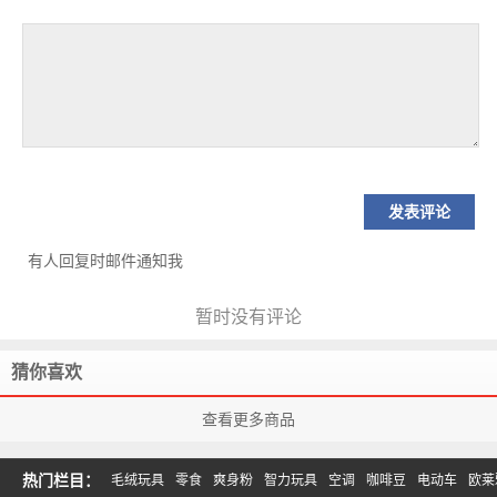
有人回复时邮件通知我
暂时没有评论
猜你喜欢
查看更多商品
热门栏目：
毛绒玩具
零食
爽身粉
智力玩具
空调
咖啡豆
电动车
欧莱