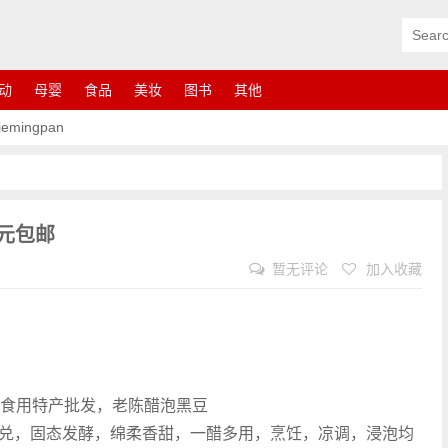
动
母婴
食品
美妆
图书
其他
ingpan
8元包邮
暂无评论
加入收藏
用食用特产批发，老陈醋泡黑豆
兑，固态发酵，绵柔香甜，一醋多用，烹饪，凉调，浸泡均