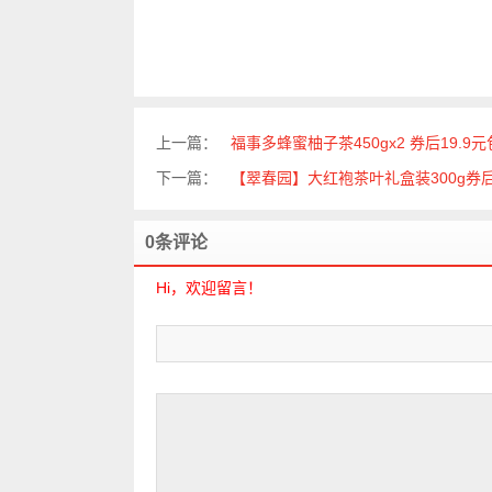
上一篇：
福事多蜂蜜柚子茶450gx2 券后19.9
下一篇：
【翠春园】大红袍茶叶礼盒装300g券后
0条评论
Hi，欢迎留言！