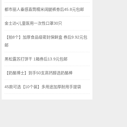
都市丽人垂感直筒糯米阔腿裤劵后45.8元包邮
金士达•儿童医用一次性口罩30只
【拍8个】加厚食品级密封保鲜盒 券后9.92元包
邮
黑松露苏打饼干 1箱券后13.9元包邮
【奶酪博士】到手50支高钙醇选奶酪棒
45款可选【10个装】多用途加厚耐用手提袋