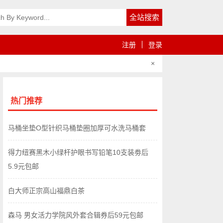
注册
登录
×
热门推荐
马桶坐垫O型针织马桶垫圈加厚可水洗马桶套
得力纽赛黑木小绿杆护眼书写铅笔10支装劵后
5.9元包邮
白大师正宗高山福鼎白茶
森马 男女活力学院风外套合辑券后59元包邮