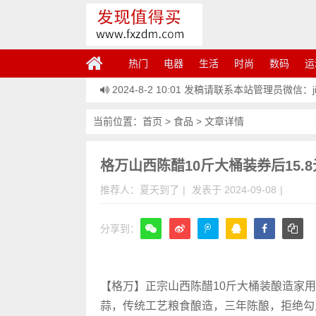
热门
电器
生活
时尚
数码
运
2024-8-2 10:01
发稿请联系本站管理员微信：jiem
当前位置：
首页
>
食品
> 文章详情
格万山西陈醋10斤大桶装券后15.
推荐人：夏天到了
|
发表于 2024-09-08
|
分享到：
微信
【格万】正宗山西陈醋10斤大桶装酿造家
蒜，传统工艺粮食酿造，三年陈酿，拒绝勾