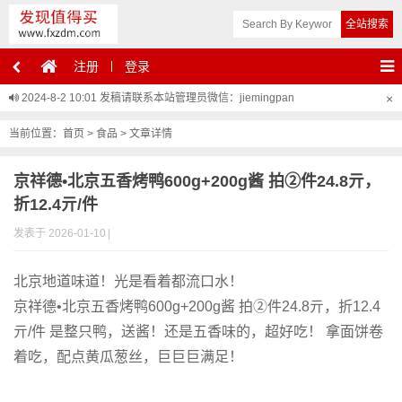
注册
登录
2024-8-2 10:01
发稿请联系本站管理员微信：jiemingpan
×
当前位置：
首页
>
食品
> 文章详情
京祥德•北京五香烤鸭600g+200g酱 拍②件24.8亓，
折12.4亓/件
发表于 2026-01-10
|
北京地道味道！光是看着都流口水！
京祥德•北京五香烤鸭600g+200g酱 拍②件24.8亓，折12.4
亓/件 是整只鸭，送酱！还是五香味的，超好吃！ 拿面饼卷
着吃，配点黄瓜葱丝，巨巨巨满足！