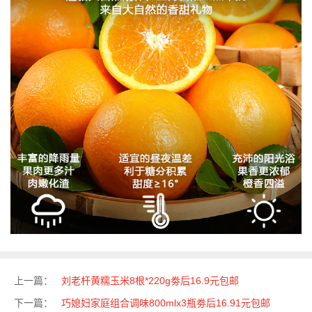
上一篇：
刘老杆黄糯玉米8根*220g劵后16.9元包邮
下一篇：
巧媳妇家庭组合调味800mlx3瓶劵后16.91元包邮