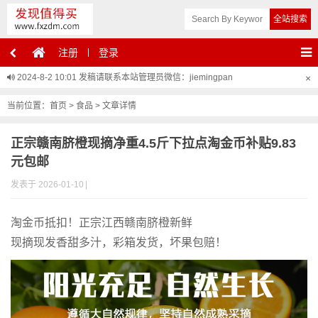
注册
登录
2024-8-2 10:01
发稿请联系本站管理员微信：jiemingpan
×
当前位置：
首页
>
食品
> 文章详情
正宗赣南脐橙现摘净重4.5斤下拉点淘金币补贴9.83
元包邮
发表于 2026-01-10
|
淘金币抵扣！正宗江西赣南脐橙新鲜
现摘现发香甜多汁，彩箱发货，坏果包赔！