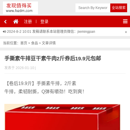
注册
登录
2024-8-2 10:01
发稿请联系本站管理员微信：jiemingpan
×
当前位置：
首页
>
食品
> 文章详情
手撕素牛排豆干素牛肉2斤券后19.9元包邮
发表于 2026-01-10
|
【卷后19.9亓】手撕素牛排，2斤素
牛排，柔韧耐撕，Q弹有嚼劲！吃到爽！