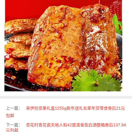
上一篇：
来伊份坚果礼盒1255g新年送礼长辈年货零食劵后21元
包邮
下一篇：
杏花村青花瓷天地人和42度清香型白酒整箱劵后137.84
元包邮