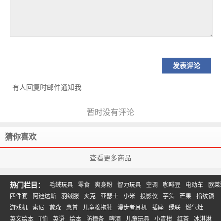
有人回复时邮件通知我
暂时没有评论
猜你喜欢
查看更多商品
热门栏目：
毛绒玩具
零食
爽身粉
智力玩具
空调
咖啡豆
电动车
欧莱
四件套
阿迪达斯
羽绒服
夹克
亚瑟士
小米
投影仪
芋头
芒果
指纹锁
游戏机
索尼
戴森
惠普
儿童棉拖鞋
漫步者耳机
插座
绿联
燃气灶
英文绘本
T恤
英语
绘本
防撞条
啤酒
儿童玩具
小青柑
红茶
冰淇淋