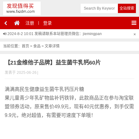
注册
登录
2024-8-2 10:01
发稿请联系本站管理员微信：jiemingpan
×
当前位置：
首页
>
食品
> 文章详情
【21金维他子品牌】益生菌牛乳钙60片
发表于 2025-06-26
|
满满高民生健康益生菌牛乳钙压片糖
果儿童青少年乳矿物盐补钙铁锌，此款商品正在参与淘宝联
盟领券活动，原来售价49.9元，现有40元优惠券，到手仅需
9.9元，绝对超值，有需要可速度下单哦！