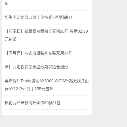
邮
华生电动剃须刀男士便携式小型刮胡刀
【丝麦耘】新疆奇台面粉全麦粉10斤 券后32.99
元包邮
【蓝月亮】洗衣液瓶装补充装家用14斤
爆！九阳铁锅无涂层炒菜锅适合爆炒
再降价！Tenda腾达AX3000 WiFi6千兆无线路由
器AX12 Pro 到手155元包邮
棉花鹿经典款纯棉柔巾80抽*1包