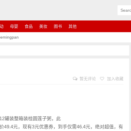
动
母婴
食品
美妆
图书
其他
ingpan
暂无评论
加入收藏
12罐装整箱装桂圆莲子粥，此
9.4元，现有3元优惠券，到手仅需46.4元，绝对超值，有