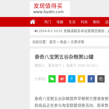
热门
电器
生活
时尚
数码
运
2024-8-2 10:01
发稿请联系本站管理员微信：jiem
当前位置：
首页
>
食品
> 文章详情
泰奇八宝粥五谷杂粮粥12罐
推荐人：夏天到了
|
发表于 2025-04-20
|
分享到：
微信
泰奇八宝粥五谷杂粮营养早餐粥方便速食粥
款商品正在参与淘宝联盟领券活动，原来售价4