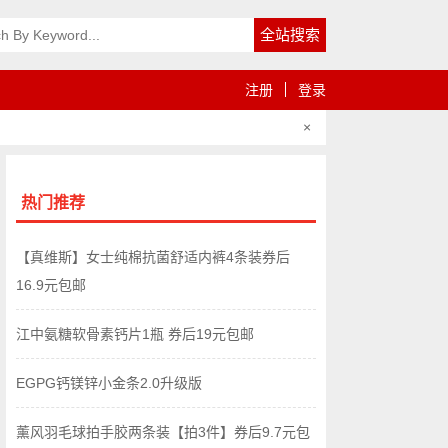
注册
登录
×
热门推荐
【真维斯】女士纯棉抗菌舒适内裤4条装券后
16.9元包邮
江中氨糖软骨素钙片1瓶 券后19元包邮
EGPG钙镁锌小金条2.0升级版
薰风羽毛球拍手胶两条装【拍3件】券后9.7元包