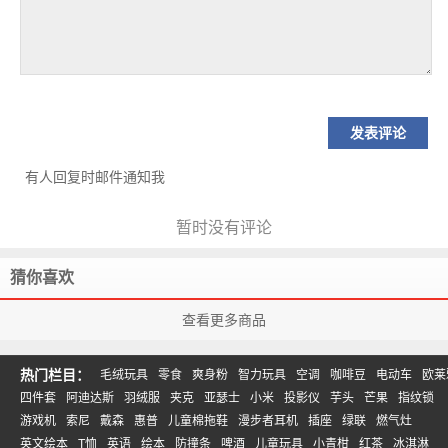
有人回复时邮件通知我
暂时没有评论
猜你喜欢
查看更多商品
热门栏目：
毛绒玩具
零食
爽身粉
智力玩具
空调
咖啡豆
电动车
欧莱
四件套
阿迪达斯
羽绒服
夹克
亚瑟士
小米
投影仪
芋头
芒果
指纹锁
游戏机
索尼
戴森
惠普
儿童棉拖鞋
漫步者耳机
插座
绿联
燃气灶
英文绘本
T恤
英语
绘本
防撞条
啤酒
儿童玩具
小青柑
红茶
冰淇淋