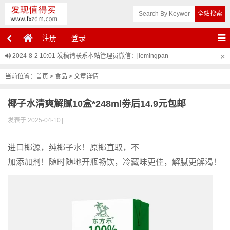
注册
登录
2024-8-2 10:01
发稿请联系本站管理员微信：jiemingpan
×
当前位置：
首页
>
食品
> 文章详情
椰子水清爽解腻10盒*248ml劵后14.9元包邮
发表于 2025-04-10
|
进口椰源，纯椰子水！原椰直取，不
加添加剂！随时随地开瓶畅饮，冷藏味更佳，解腻更解渴！