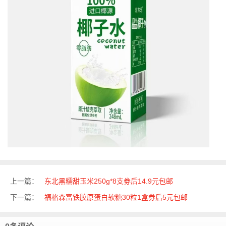
上一篇：
东北黑糯甜玉米250g*8支劵后14.9元包邮
下一篇：
福格森富铁胶原蛋白软糖30粒1盒券后5元包邮