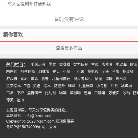
有人回复时邮件通知我
暂时没有评论
猜你喜欢
查看更多商品
热门栏目：
毛绒玩具
零食
爽身粉
智力玩具
空调
咖啡豆
电动车
欧莱
四件套
阿迪达斯
羽绒服
夹克
亚瑟士
小米
投影仪
芋头
芒果
指纹锁
游戏机
索尼
戴森
惠普
儿童棉拖鞋
漫步者耳机
插座
绿联
燃气灶
英文绘本
T恤
英语
绘本
防撞条
啤酒
儿童玩具
小青柑
红茶
冰淇淋
书法
书柜
焦糖饼干
比利时
咖啡
黑咖啡
雀巢
白咖啡
方便面
冰袖
防
德芙
湿巾
发现值得买，每天分享值得买的好物。
本站联系：
info@fxzdm.com
Copyright © 2023 fxzdm.com 发现值得买
粤ICP备15074009号
网上亮照
直达链接
15
0
0
分享