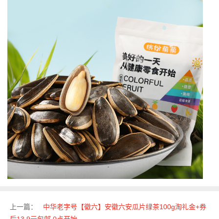
上一篇：
中华老字号【徽六】安徽六安瓜片绿茶100g淘礼金+券