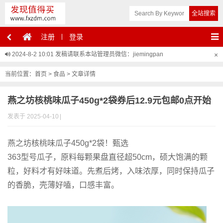
注册
登录
2024-8-2 10:01
发稿请联系本站管理员微信：jiemingpan
×
当前位置：
首页
>
食品
> 文章详情
燕之坊核桃味瓜子450g*2袋券后12.9元包邮0点开始
发表于 2025-04-10
|
燕之坊核桃味瓜子450g*2袋！甄选
363型号瓜子，原料每颗果盘直径超50cm，硕大饱满的颗
粒，好料才有好味道。先煮后烤，入味浓厚，同时保持瓜子
的香脆，壳薄好嗑，口感丰富。