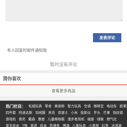
有人回复时邮件通知我
暂时没有评论
猜你喜欢
查看更多商品
热门栏目：
毛绒玩具
零食
爽身粉
智力玩具
空调
咖啡豆
电动车
欧莱
四件套
阿迪达斯
羽绒服
夹克
亚瑟士
小米
投影仪
芋头
芒果
指纹锁
游戏机
索尼
戴森
惠普
儿童棉拖鞋
漫步者耳机
插座
绿联
燃气灶
英文绘本
T恤
英语
绘本
防撞条
啤酒
儿童玩具
小青柑
红茶
冰淇淋