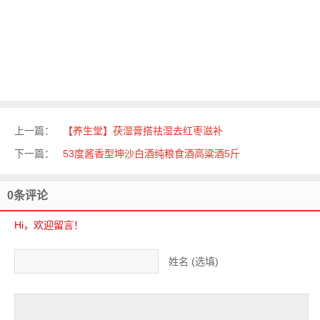
上一篇：
【养生堂】茯湿膏搭祛湿去红枣滋补
下一篇：
53度酱香型坤沙白酒纯粮食酒高粱酒5斤
0条评论
Hi，欢迎留言！
姓名 (选填)