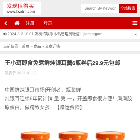
注册
登录
2024-8-2 10:01
发稿请联系本站管理员微信：jiemingpan
×
当前位置：
首页
>
食品
> 文章详情
王小珥即食免煮鲜炖银耳羹6瓶券后29.9元包邮
发表于 2025-01-31
|
中国鲜炖银耳市场|开创者，瓶装鲜
炖银耳连续6年累计销-量-第-一，开盖即食很方便！满满胶
原蛋白，做精致女孩！【赠运费险】