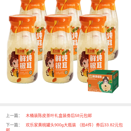
上一篇：
木桶装陈皮茶叶礼盒装劵后58元包邮
下一篇：
欢乐家黄桃罐头900g大瓶装 （拍4件）券后33.82元包
邮