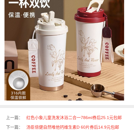
上一篇：
红色小象儿童洗发沐浴二合一786ml券后25.1元包邮
下一篇：
汤臣倍健自然唯他钙维生素D 60片券后14.9元包邮