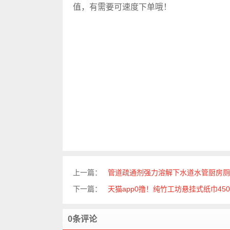
值，有需要可速度下单哦！
上一篇：
管道疏通剂强力溶解下水道水管厨房厕
下一篇：
天猫app0撸！纯竹工坊悬挂式纸巾45
0条评论