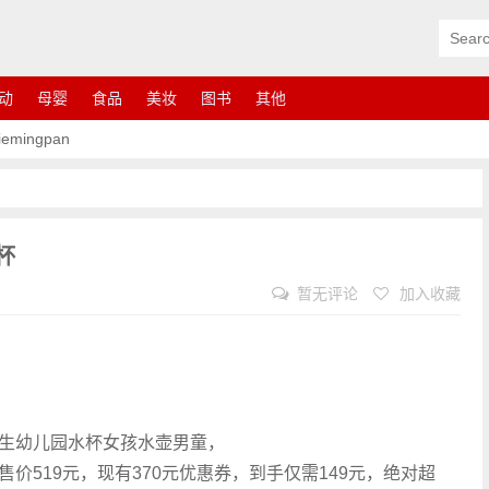
动
母婴
食品
美妆
图书
其他
ingpan
杯
暂无评论
加入收藏
学生幼儿园水杯女孩水壶男童，
价519元，现有370元优惠券，到手仅需149元，绝对超