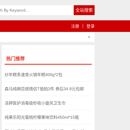
注册
登录
×
热门推荐
炒年糕条速食火锅年糕400g*2包
森马纯棉百搭情侣T恤拍2件 券后34.8元包邮
洁婷医护消毒级秒吸小旋风卫生巾
纯果乐阳光蜜桃柠檬果味饮料450ml*15瓶