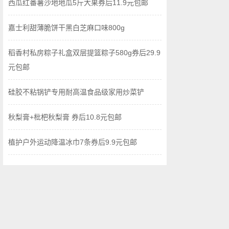
西瓜红番薯沙地地瓜5斤大果券后11.9元包邮
嘉士利甜薄脆饼干黑白芝麻口味800g
稻香村私房粽子礼盒双层提篮粽子580g券后29.9
元包邮
硅胶不粘锅铲专用耐高温食品级家用炒菜铲
秋梨膏+枇杷秋梨膏 券后10.8元包邮
植护户外运动降温冰巾7条券后9.9元包邮