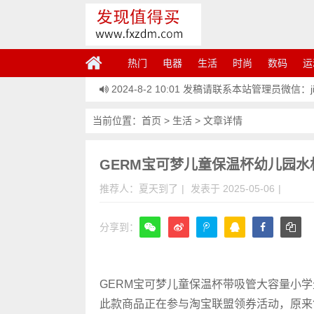
热门
电器
生活
时尚
数码
运
2024-8-2 10:01
发稿请联系本站管理员微信：jiem
当前位置：
首页
>
生活
> 文章详情
GERM宝可梦儿童保温杯幼儿园水
推荐人：夏天到了
|
发表于 2025-05-06
|
分享到：
微信
GERM宝可梦儿童保温杯带吸管大容量小
此款商品正在参与淘宝联盟领券活动，原来售